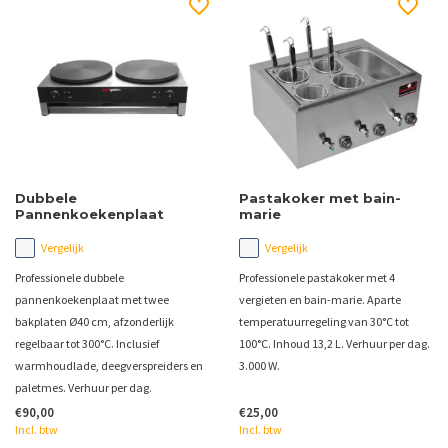
Dubbele
Pastakoker met bain-
Pannenkoekenplaat
marie
Vergelijk
Vergelijk
Professionele dubbele
Professionele pastakoker met 4
pannenkoekenplaat met twee
vergieten en bain-marie. Aparte
bakplaten Ø40 cm, afzonderlijk
temperatuurregeling van 30°C tot
regelbaar tot 300°C. Inclusief
100°C. Inhoud 13,2 L. Verhuur per dag.
warmhoudlade, deegverspreiders en
3.000 W.
paletmes. Verhuur per dag.
€90,00
€25,00
Incl. btw
Incl. btw