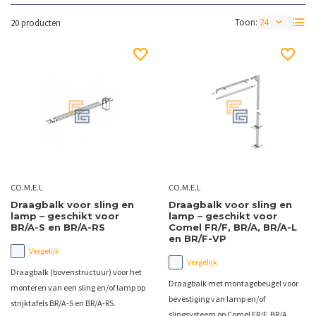
Toon:
20 producten
CO.M.E.L
CO.M.E.L
Draagbalk voor sling en
Draagbalk voor sling en
lamp – geschikt voor
lamp – geschikt voor
BR/A-S en BR/A-RS
Comel FR/F, BR/A, BR/A-L
en BR/F-VP
Vergelijk
Vergelijk
Draagbalk (bovenstructuur) voor het
Draagbalk met montagebeugel voor
monteren van een sling en/of lamp op
bevestiging van lamp en/of
strijktafels BR/A-S en BR/A-RS.
slingsysteem op Comel FR/F, BR/A,