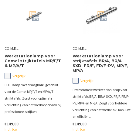
CO.M.E.L
CO.M.E.L
Werkstationlamp voor
Werkstationlamp voor
Comel strijktafels MP/F/T
strijktafels BR/A, BR/A
& MP/A/T
SXD, FR/F, FR/F-PV, MP/F,
MP/A
Vergelijk
Vergelijk
LED-lamp met draagbalk, geschikt
Professionele werkstationlamp voor
voor de Comel MP/F/T en MP/A/T
strijktafels BR/A, BR/A SXD, FR/F, FR/F-
strijktafels. Zorgt voor optimale
PV, MP/F en MP/A. Zorgt voor heldere
verlichting van het werkoppervlak bij
verlichting van het werkvlak. Robuust
professioneel strijken.
en efficiënt.
€149,00
€149,00
Incl. btw
Incl. btw