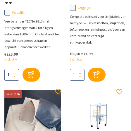
mm
Vergelijk
Vergelijk
Complete opfrisset voor strijktafels van
Veerbalancer TECNA 9313 met
het type BR. Bevat molton, strijkdoek,
draagvermogen van 2 tot 3 kg en
teflonzool en reinigingsstick. Voor een
kabel van 1600 mm. Ondersteunt het
vernieuwd en verzorgd
gewicht van gereedschap en
strijkoppervlak.
apparatuur voor lichter werken.
€83,90
€74,99
€229,00
Incl. btw
Incl. btw
sale 11%