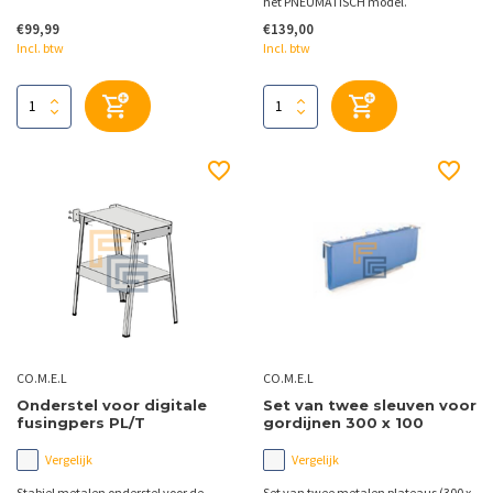
het PNEUMATISCH model.
€99,99
€139,00
Incl. btw
Incl. btw
CO.M.E.L
CO.M.E.L
Onderstel voor digitale
Set van twee sleuven voor
fusingpers PL/T
gordijnen 300 x 100
Vergelijk
Vergelijk
Stabiel metalen onderstel voor de
Set van twee metalen plateaus (300 x