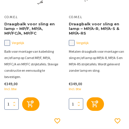
CO.M.E.L
CO.M.E.L
Draagbalk voor sling en
Draagbalk voor sling en
lamp – MP/F, MP/A,
lamp – MP/A-R, MP/A-S &
MP/FC/A, MP/FC
MP/A-RS
Vergelijk
Vergelijk
Balk voor montage van kabelsling
Metalen draagbalk voor montage van
en/of lamp op Comel MP/F, MP/A,
sling en/of lamp op MP/A-R, MP/A-S en
MP/FC/A en MP/FC strijktafels. Stevige
MP/A-RS strijktafels. Wordt geleverd
constructie en eenvoudig te
zonder lamp en sling.
bevestigen.
€349,00
€349,00
Incl. btw
Incl. btw