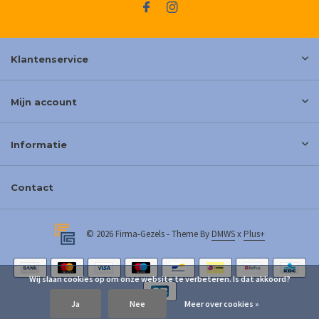
Klantenservice
Mijn account
Informatie
Contact
© 2026 Firma-Gezels - Theme By
DMWS
x
Plus+
Wij slaan cookies op om onze website te verbeteren. Is dat akkoord?
Ja
Nee
Meer over cookies »