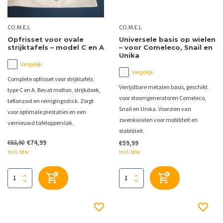
CO.M.E.L
CO.M.E.L
Opfrisset voor ovale
Universele basis op wielen
strijktafels – model C en A
– voor Comeleco, Snail en
Unika
Vergelijk
Vergelijk
Complete opfrisset voor strijktafels
Verrijdbare metalen basis, geschikt
type C en A. Bevat molton, strijkdoek,
voor stoomgeneratoren Comeleco,
teflonzool en reinigingsstick. Zorgt
Snail en Unika. Voorzien van
voor optimale prestaties en een
zwenkwielen voor mobiliteit en
vernieuwd tafeloppervlak.
stabiliteit.
€83,90
€74,99
€59,99
Incl. btw
Incl. btw