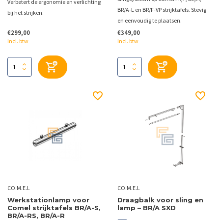
Verbetert de ergonomie en verlichting
BR/A-L en BR/F-VP strijktafels. Stevig
bij het strijken.
en eenvoudig te plaatsen.
€299,00
€349,00
Incl. btw
Incl. btw
CO.M.E.L
CO.M.E.L
Werkstationlamp voor
Draagbalk voor sling en
Comel strijktafels BR/A-S,
lamp – BR/A SXD
BR/A-RS, BR/A-R