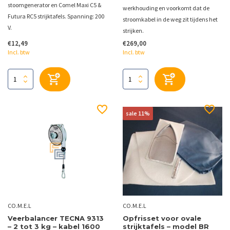
stoomgenerator en Comel Maxi C5 &
werkhouding en voorkomt dat de
Futura RC5 strijktafels. Spanning: 200
stroomkabel in de weg zit tijdens het
V.
strijken.
€12,49
€269,00
Incl. btw
Incl. btw
sale 11%
CO.M.E.L
CO.M.E.L
Veerbalancer TECNA 9313
Opfrisset voor ovale
– 2 tot 3 kg – kabel 1600
strijktafels – model BR