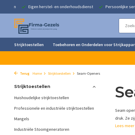
plossingen
Eigen herstel- en onderhoudsdienst
Persoonlijke ser
Strijktoestellen
Toebehoren en Onderdelen voor Strijkappa
Terug
Home
Strijktoestellen
Seam-Openers
Se
Strijktoestellen
Huishoudelijke strijktoestellen
Professionele en industriële strijktoestellen
Seam opene
druk. Ze zi
Mangels
Lees mee
Industriële Stoomgeneratoren