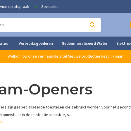
vice op afspraak
Specialist in alle strijkoplossingen
ratuur
Verbruiksgoederen
Gedemineraliseerd Water
Elektris
Welkom op onze vernieuwde site! Nieuwe producten beschikbaar!
am-Openers
rs zijn gespecialiseerde toestellen die gebruikt worden voor het gecon
jn onmisbaar in de confectie-industrie, s...
r