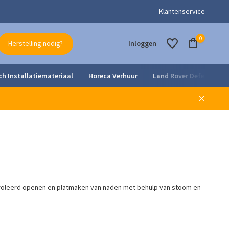
Klantenservice
0
Herstelling nodig?
Inloggen
ch Installatiemateriaal
Horeca Verhuur
Land Rover Defender Pa
Account aanmaken
Account aanmaken
troleerd openen en platmaken van naden met behulp van stoom en