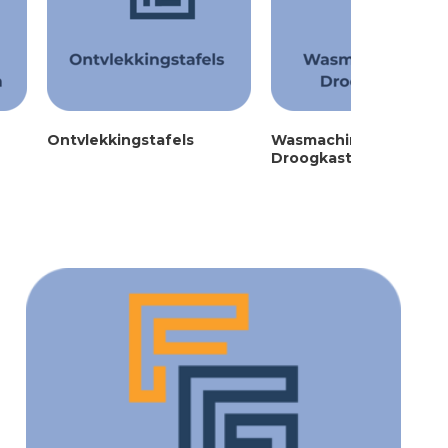
Ontvlekkingstafels
Wasmachines en
Droogkasten