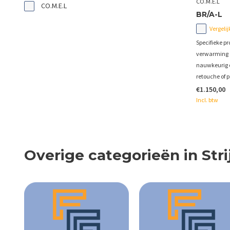
CO.M.E.L
CO.M.E.L
BR/A-L
Vergelij
Specifieke p
verwarming e
nauwkeurig o
retouche of p
€1.150,00
Incl. btw
Overige categorieën in Stri