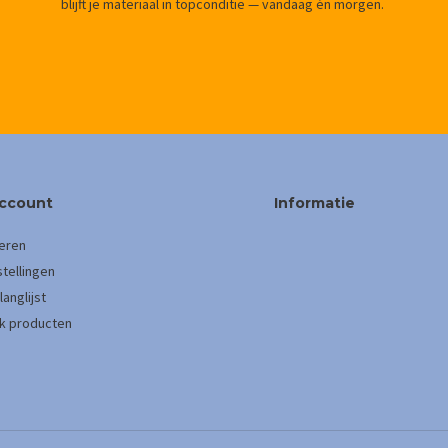
blijft je materiaal in topconditie — vandaag én morgen.
account
Informatie
eren
stellingen
langlijst
jk producten