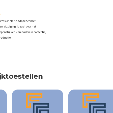
k
rofessionele naadopener met
n afzuiging. Ideaal voor het
penstrijken van naden in confectie,
roductie.
jktoestellen