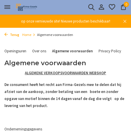
0
op onze vernieuwde site! Nieuwe producten beschikbaar!
Terug
Home
Algemene voorwaarden
Openingsuren
Over ons
Algemene voorwaarden
Privacy Policy
Ve
Algemene voorwaarden
ALGEMENE VERKOOPSVOORWAARDEN WEBSHOP
De consument heeft het recht aan Firma-Gezels mee te delen dat hij
afziet van de aankoop, zonder betaling van een boete en zonder
opgave van motief binnen de 14 dagen vanaf de dag die volgt op de
levering van het product.
Ondernemingsgegevens