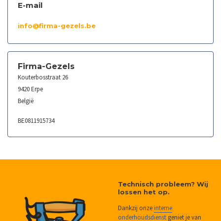
E-mail
info@firma-gezels.be
Firma-Gezels
Kouterbosstraat 26
9420 Erpe
België
BE0811915734
Technisch probleem? Wij
lossen het op.
Dankzij onze
interne
onderhoudsdienst
geniet je van