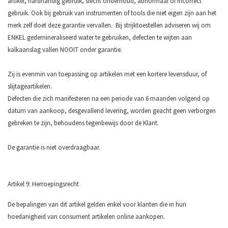
artikel, hardhandig gebruik, slecht onderhoud, abnormaal of incorrect
gebruik. Ook bij gebruik van instrumenten of tools die niet eigen zijn aan het
merk zelf doet deze garantie vervallen. Bij strijktoestellen adviseren wij om
ENKEL gedemineraliseerd water te gebruiken, defecten te wijten aan
kalkaanslag vallen NOOIT onder garantie.
Zij is evenmin van toepassing op artikelen met een kortere levensduur, of
slijtageartikelen.
Defecten die zich manifesteren na een periode van 6 maanden volgend op
datum van aankoop, desgevallend levering, worden geacht geen verborgen
gebreken te zijn, behoudens tegenbewijs door de Klant.
De garantie is niet overdraagbaar.
Artikel 9: Herroepingsrecht
De bepalingen van dit artikel gelden enkel voor klanten die in hun
hoedanigheid van consument artikelen online aankopen.