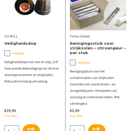
CO.M.E.L
Firma-Gezels
Veiligheidsdop
Reinigingsstick voor
strijkzolen – citroengeur –
per stuk
Vergelijk
Veiligheidsklep met veer en dop, 3/4".
Vergelijk
Voor overdrukbeveiliging van diverse
Reinigingsstick voor het
stoomgeneratoren en strijktafels.
schoonmaken van strijkzolen.
Robuuste messing uitvoering.
Geschikt voor zowel stoom- als
droogstrijkijzers. Verwijdert vuil,
aanslag en verbrande resten. Met
citroengeur.
€29,99
€3,99
Incl. btw
Incl. btw