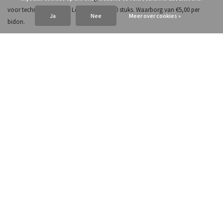
voor technisch gebruik. Levering vanaf 30 stuks. Waarborg van €5,00 per
Ja
Nee
Meer over cookies »
bidon.
€13,31
Op voorraad
Incl. btw
Toevoegen aan winkelwagen
Onze service voor jou