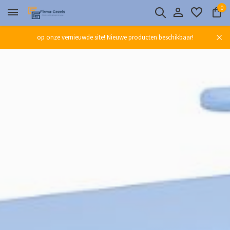
0
op onze vernieuwde site! Nieuwe producten beschikbaar!