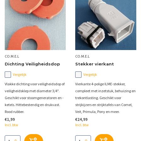
CO.M.E.L
CO.M.E.L
Dichting Veiligheidsdop
Stekker vierkant
Vergelijk
Vergelijk
Vlakke dichting voor veiligheidsdop of
Vierkante 4-polige ILME-stekker,
veiligheidsklep met diameter 3/4".
compleet met inzetstuk, behuizing en
Geschikt voor stoomgeneratoren en -
trekontlasting. Geschikt voor
ketels. Hittebestendig en drukvast.
strijkijzers en strijktafels van Comel,
Rood rubber.
Veit, Primula, Pony en meer.
€1,99
€24,99
Incl. btw
Incl. btw