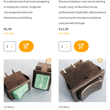
Draaiknop voor thermostaatregeling
Keuzeschakelaar voor omschakeling
in strijkijzers Comel. Origineel
tussen zuig- en blaasfunctie op
vervangonderdeel voor
professionele strijktafels. Betrouwbare
temperatuurinstelling.
mechanische standenschakelaar
voor paneelmontage.
€5,99
€12,49
Incl. btw
Incl. btw
CO.M.E.L
CO.M.E.L