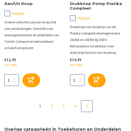
Aan/Uit Knop
Drukknop Pomp Pratika
Compleet
Vergelijk
Vergelijk
Groene verlichte aan/uit-knop met
Drukknop voor de pomp van de
vier aansluitingen. Geschikt voor
Pratika Compleet stoomgenerator.
stoomgeneratoren en strijktafels van
16(4)A en 10(4)A bij 250 V.
Comel. Compact en betrouwbaar
Betrouwbare schakelaar voor
schakelcomponent.
start/stop-functie van de pomp.
€12,49
€14,99
Incl. btw
Incl. btw
1
2
3
4
Overige categorieën in Toebehoren en Onderdelen