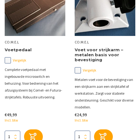
CO.M.E.L
CO.M.E.L
Voetpedaal
Voet voor strijkarm –
metalen basis voor
bevestiging
Vergelijk
Complete voetpedaal met
Vergelijk
ingebouwde microswitch en
Metalen voet voor de bevestiging van
behuizing. Voor bediening van het
een strijkarm aan een strijktafel of
afzuigsysteem bij Comel- en Futura-
werkstation. Zorgt voor stabiele
strijktafels. Robuuste uitvoering.
ondersteuning. Geschikt voor diverse
modellen.
€49,99
€24,99
Incl. btw
Incl. btw