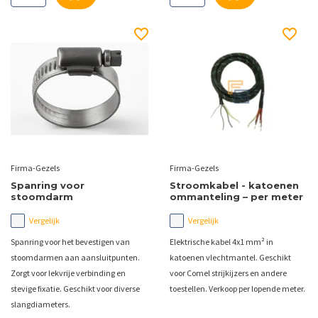
Firma-Gezels
Firma-Gezels
Spanring voor
Stroomkabel - katoenen
stoomdarm
ommanteling – per meter
Vergelijk
Vergelijk
Spanring voor het bevestigen van
Elektrische kabel 4x1 mm² in
stoomdarmen aan aansluitpunten.
katoenen vlechtmantel. Geschikt
Zorgt voor lekvrije verbinding en
voor Comel strijkijzers en andere
stevige fixatie. Geschikt voor diverse
toestellen. Verkoop per lopende meter.
slangdiameters.