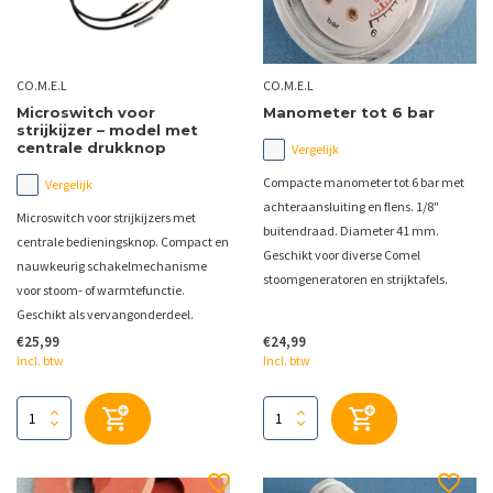
CO.M.E.L
CO.M.E.L
Microswitch voor
Manometer tot 6 bar
strijkijzer – model met
centrale drukknop
Vergelijk
Compacte manometer tot 6 bar met
Vergelijk
achteraansluiting en flens. 1/8"
Microswitch voor strijkijzers met
buitendraad. Diameter 41 mm.
centrale bedieningsknop. Compact en
Geschikt voor diverse Comel
nauwkeurig schakelmechanisme
stoomgeneratoren en strijktafels.
voor stoom- of warmtefunctie.
Geschikt als vervangonderdeel.
€25,99
€24,99
Incl. btw
Incl. btw