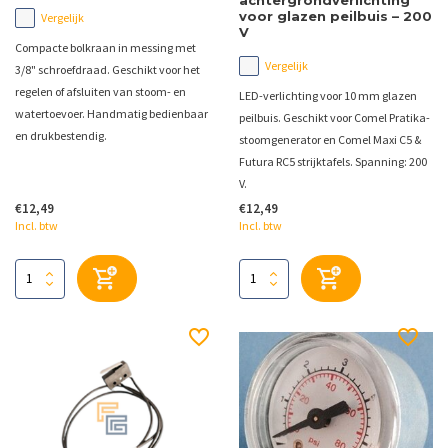
achtergrondverlichting
voor glazen peilbuis – 200
Vergelijk
V
Compacte bolkraan in messing met
Vergelijk
3/8" schroefdraad. Geschikt voor het
regelen of afsluiten van stoom- en
LED-verlichting voor 10 mm glazen
watertoevoer. Handmatig bedienbaar
peilbuis. Geschikt voor Comel Pratika-
en drukbestendig.
stoomgenerator en Comel Maxi C5 &
Futura RC5 strijktafels. Spanning: 200
V.
€12,49
€12,49
Incl. btw
Incl. btw