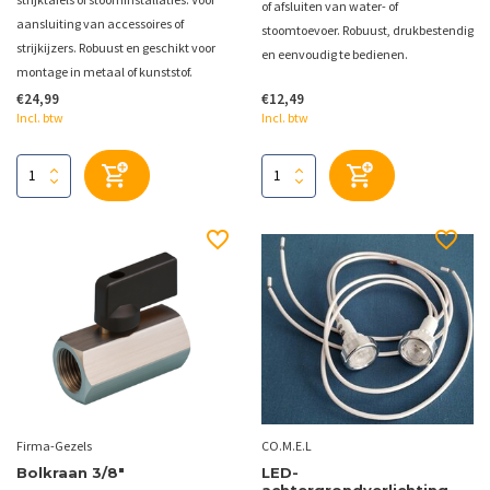
of afsluiten van water- of
aansluiting van accessoires of
stoomtoevoer. Robuust, drukbestendig
strijkijzers. Robuust en geschikt voor
en eenvoudig te bedienen.
montage in metaal of kunststof.
€24,99
€12,49
Incl. btw
Incl. btw
Firma-Gezels
CO.M.E.L
Bolkraan 3/8"
LED-