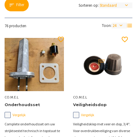
Filter
Sorteren op:
Toon:
76 producten
CO.M.E.L
CO.M.E.L
Onderhoudsset
Veiligheidsdop
Vergelijk
Vergelijk
Complete onderhoudsset om uw
Veiligheidsklep met veer en dop, 3/4".
strijktoestel technisch in topstaat te
Voor overdrukbeveiliging van diverse