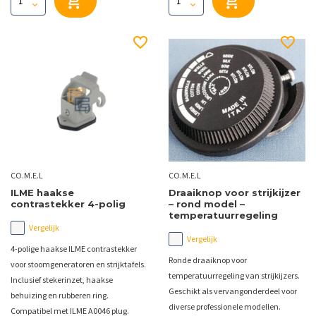
CO.M.E.L
CO.M.E.L
ILME haakse
Draaiknop voor strijkijzer
contrastekker 4-polig
– rond model –
temperatuurregeling
Vergelijk
Vergelijk
4-polige haakse ILME contrastekker
Ronde draaiknop voor
voor stoomgeneratoren en strijktafels.
temperatuurregeling van strijkijzers.
Inclusief stekerinzet, haakse
Geschikt als vervangonderdeel voor
behuizing en rubberen ring.
diverse professionele modellen.
Compatibel met ILME A0046 plug.