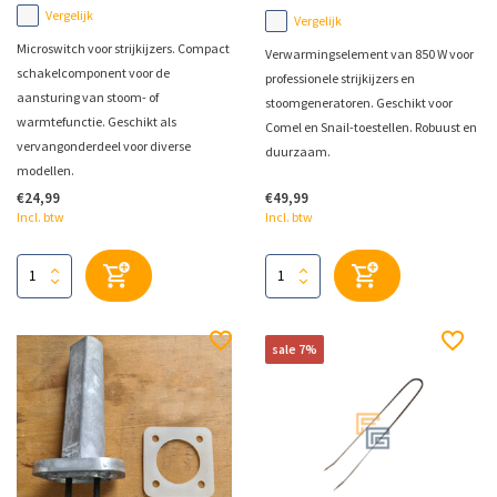
Vergelijk
Vergelijk
Microswitch voor strijkijzers. Compact
Verwarmingselement van 850 W voor
schakelcomponent voor de
professionele strijkijzers en
aansturing van stoom- of
stoomgeneratoren. Geschikt voor
warmtefunctie. Geschikt als
Comel en Snail-toestellen. Robuust en
vervangonderdeel voor diverse
duurzaam.
modellen.
€24,99
€49,99
Incl. btw
Incl. btw
sale 7%