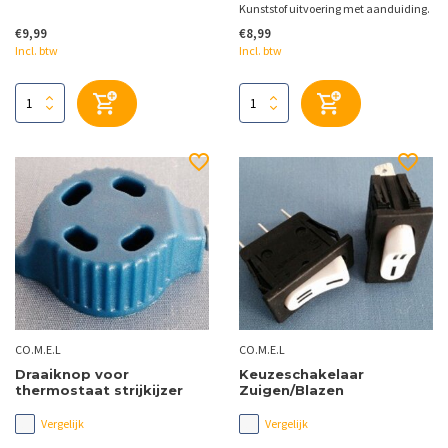
Kunststof uitvoering met aanduiding.
€9,99
€8,99
Incl. btw
Incl. btw
CO.M.E.L
CO.M.E.L
Draaiknop voor
Keuzeschakelaar
thermostaat strijkijzer
Zuigen/Blazen
Vergelijk
Vergelijk