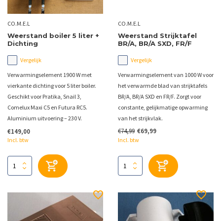
CO.M.E.L
CO.M.E.L
Weerstand boiler 5 liter +
Weerstand Strijktafel
Dichting
BR/A, BR/A SXD, FR/F
Vergelijk
Vergelijk
Verwarmingselement 1900 W met
Verwarmingselement van 1000 W voor
vierkante dichting voor 5 liter boiler.
het verwarmde blad van strijktafels
Geschikt voor Pratika, Snail 3,
BR/A, BR/A SXD en FR/F. Zorgt voor
Comelux Maxi C5 en Futura RC5.
constante, gelijkmatige opwarming
Aluminium uitvoering – 230 V.
van het strijkvlak.
€74,99
€69,99
€149,00
Incl. btw
Incl. btw