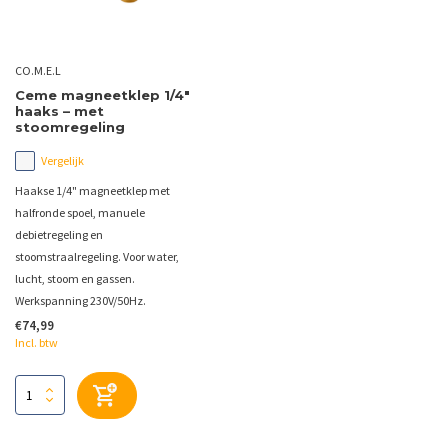
CO.M.E.L
Ceme magneetklep 1/4"
haaks – met
stoomregeling
Vergelijk
Haakse 1/4" magneetklep met
halfronde spoel, manuele
debietregeling en
stoomstraalregeling. Voor water,
lucht, stoom en gassen.
Werkspanning 230V/50Hz.
€74,99
Incl. btw