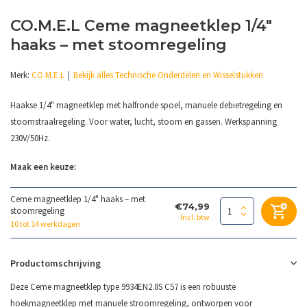
CO.M.E.L Ceme magneetklep 1/4"
haaks – met stoomregeling
Merk:
CO.M.E.L
Bekijk alles Technische Onderdelen en Wisselstukken
Haakse 1/4" magneetklep met halfronde spoel, manuele debietregeling en
stoomstraalregeling. Voor water, lucht, stoom en gassen. Werkspanning
230V/50Hz.
Maak een keuze:
Ceme magneetklep 1/4" haaks – met
€74,99
stoomregeling
Incl. btw
10 tot 14 werkdagen
Productomschrijving
Deze Ceme magneetklep type 9934EN2.8S C57 is een robuuste
hoekmagneetklep met manuele stroomregeling, ontworpen voor