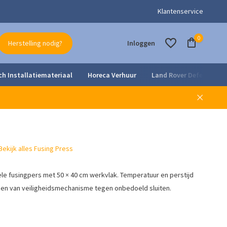
- en onderhoudsdienst
Klantenservice
0
Herstelling nodig?
Inloggen
ch Installatiemateriaal
Horeca Verhuur
Land Rover Defender Pa
Account aanmaken
Account aanmaken
Bekijk alles Fusing Press
 fusingpers met 50 × 40 cm werkvlak. Temperatuur en perstijd
zien van veiligheidsmechanisme tegen onbedoeld sluiten.