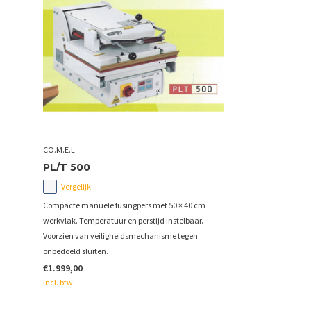
CO.M.E.L
PL/T 500
Vergelijk
Compacte manuele fusingpers met 50 × 40 cm
werkvlak. Temperatuur en perstijd instelbaar.
Voorzien van veiligheidsmechanisme tegen
onbedoeld sluiten.
€1.999,00
Incl. btw