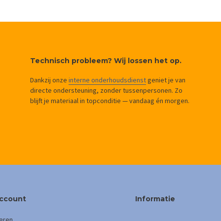
Technisch probleem? Wij lossen het op.
Dankzij onze
interne onderhoudsdienst
geniet je van
directe ondersteuning, zonder tussenpersonen. Zo
blijft je materiaal in topconditie — vandaag én morgen.
account
Informatie
eren