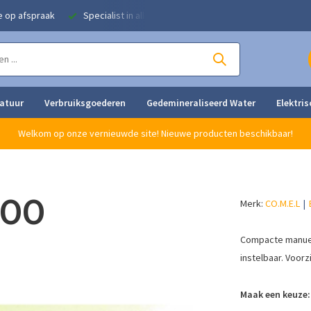
e op afspraak
Specialist in alle strijkoplossingen
Eigen herstel
ratuur
Verbruiksgoederen
Gedemineraliseerd Water
Elektris
Welkom op onze vernieuwde site! Nieuwe producten beschikbaar!
500
Merk:
CO.M.E.L
Compacte manuele
instelbaar. Voor
Maak een keuze: