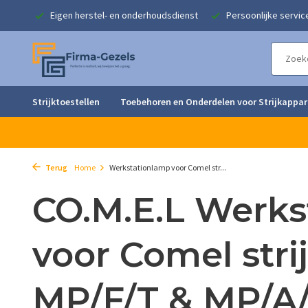
singen
Eigen herstel- en onderhoudsdienst
Persoonlijke servic
Strijktoestellen
Toebehoren en Onderdelen voor Strijkappa
Terug
Home
Werkstationlamp voor Comel str...
CO.M.E.L Werks
voor Comel strij
MP/F/T & MP/A