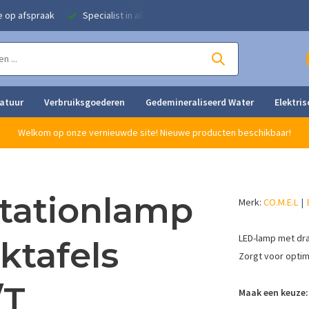
e op afspraak
Specialist in alle strijkoplossingen
Eigen herstel
ratuur
Verbruiksgoederen
Gedemineraliseerd Water
Elektris
Welkom op onze vernieuwde site! Nieuwe producten beschikbaar!
tationlamp
Merk:
CO.M.E.L
LED-lamp met dra
ktafels
Zorgt voor optima
/T
Maak een keuze: