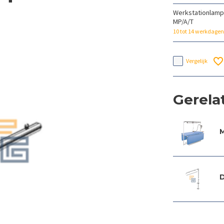
Werkstationlamp 
MP/A/T
10 tot 14 werkdagen
Vergelijk
Gerela
M
D