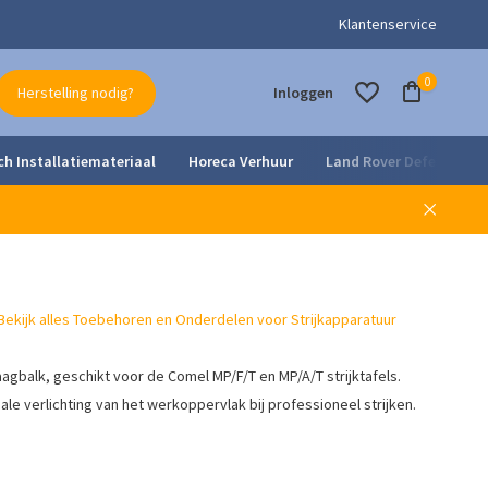
- en onderhoudsdienst
Klantenservice
0
Herstelling nodig?
Inloggen
ch Installatiemateriaal
Horeca Verhuur
Land Rover Defender Pa
Account aanmaken
Account aanmaken
Bekijk alles Toebehoren en Onderdelen voor Strijkapparatuur
agbalk, geschikt voor de Comel MP/F/T en MP/A/T strijktafels.
le verlichting van het werkoppervlak bij professioneel strijken.