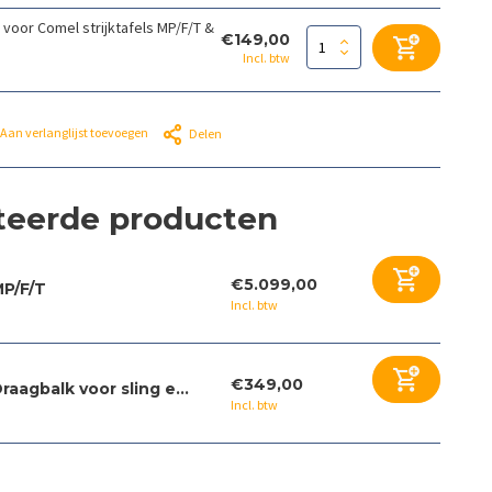
voor Comel strijktafels MP/F/T &
€149,00
Incl. btw
Aan verlanglijst toevoegen
Delen
teerde producten
€5.099,00
P/F/T
Incl. btw
€349,00
raagbalk voor sling e...
Incl. btw