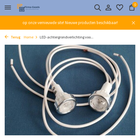
0
op onze vernieuwde site! Nieuwe producten beschikbaar!
Terug
Home
LED-achtergrondverlichting voo...