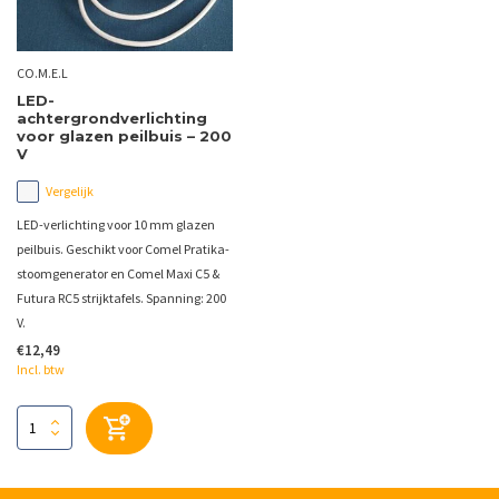
CO.M.E.L
LED-
achtergrondverlichting
voor glazen peilbuis – 200
V
Vergelijk
LED-verlichting voor 10 mm glazen
peilbuis. Geschikt voor Comel Pratika-
stoomgenerator en Comel Maxi C5 &
Futura RC5 strijktafels. Spanning: 200
V.
€12,49
Incl. btw