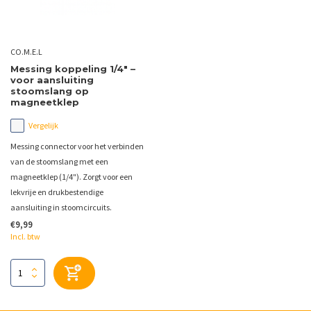
CO.M.E.L
Messing koppeling 1/4" –
voor aansluiting
stoomslang op
magneetklep
Vergelijk
Messing connector voor het verbinden
van de stoomslang met een
magneetklep (1/4"). Zorgt voor een
lekvrije en drukbestendige
aansluiting in stoomcircuits.
€9,99
Incl. btw