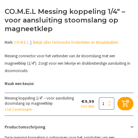
CO.M.E.L Messing koppeling 1/4" –
voor aansluiting stoomslang op
magneetklep
Merk:
CO.M.E.L
Bekijk alles Technische Onderdelen en Wisselstukken
Messing connector voor het verbinden van de stoomslang met een
magneetklep (1/4"). Zorgt voor een lekvrije en drukbestendige aansluiting in
stoomcircuits.
Maak een keuze:
Messing koppeling 1/4" – voor aansluiting
€9,99
stoomslang op magneetklep
Incl. btw
1 tot 2 werkdagen
Productomschrijving
Deze messing koppeling is ontworpen voor het aansluiten van een