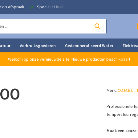
e op afspraak
Specialist in alle strijkoplossingen
Eigen herstel
ratuur
Verbruiksgoederen
Gedemineraliseerd Water
Elektris
Welkom op onze vernieuwde site! Nieuwe producten beschikbaar!
500
Merk:
CO.M.E.L
Professionele fu
temperatuurregel
Maak een keuze: