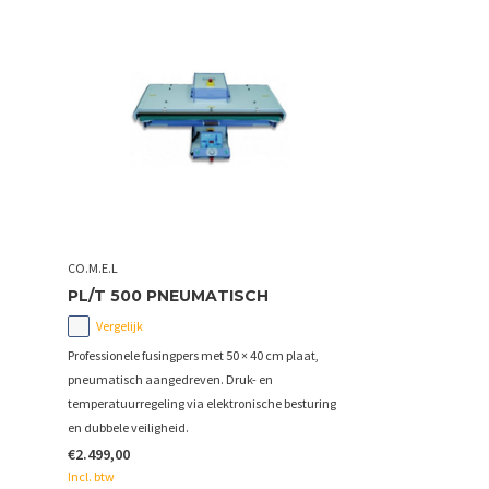
CO.M.E.L
PL/T 500 PNEUMATISCH
Vergelijk
Professionele fusingpers met 50 × 40 cm plaat,
pneumatisch aangedreven. Druk- en
temperatuurregeling via elektronische besturing
en dubbele veiligheid.
€2.499,00
Incl. btw