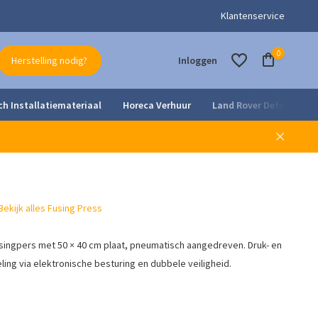
- en onderhoudsdienst
Klantenservice
0
Herstelling nodig?
Inloggen
ch Installatiemateriaal
Horeca Verhuur
Land Rover Defender Pa
Account aanmaken
Account aanmaken
Bekijk alles Fusing Press
singpers met 50 × 40 cm plaat, pneumatisch aangedreven. Druk- en
ing via elektronische besturing en dubbele veiligheid.