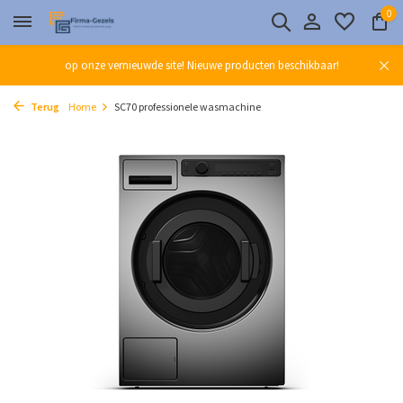
0
op onze vernieuwde site! Nieuwe producten beschikbaar!
Terug
Home
SC70 professionele wasmachine