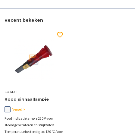
Recent bekeken
CO.M.E.L
Rood signaallampje
Vergelijk
Rood indicatielampje 230 V voor
stoomgeneratoren en strijktafels.
Temperatuurbestendig tot 120 °C. Voor