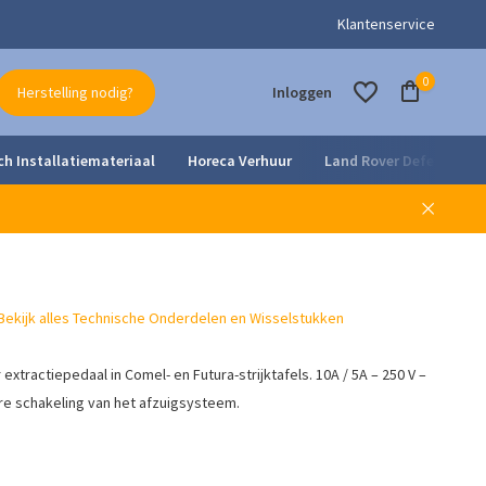
- en onderhoudsdienst
Klantenservice
0
Herstelling nodig?
Inloggen
ch Installatiemateriaal
Horeca Verhuur
Land Rover Defender Pa
Account aanmaken
Account aanmaken
Bekijk alles Technische Onderdelen en Wisselstukken
extractiepedaal in Comel- en Futura-strijktafels. 10A / 5A – 250 V –
e schakeling van het afzuigsysteem.