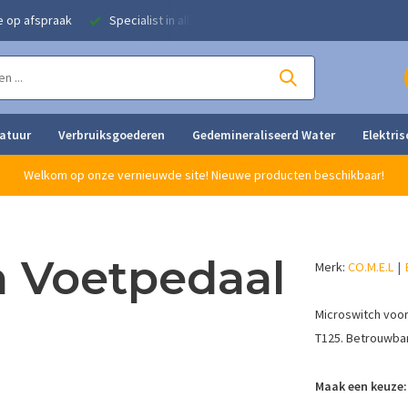
e op afspraak
Specialist in alle strijkoplossingen
Eigen herstel
ratuur
Verbruiksgoederen
Gedemineraliseerd Water
Elektris
Welkom op onze vernieuwde site! Nieuwe producten beschikbaar!
h Voetpedaal
Merk:
CO.M.E.L
Microswitch voor 
T125. Betrouwbar
Maak een keuze: