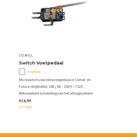
CO.M.E.L
Switch Voetpedaal
Vergelijk
Microswitch voor extractiepedaal in Comel- en
Futura-strijktafels. 10A / 5A – 250 V – T125.
Betrouwbare schakeling van het afzuigsysteem.
€14,99
Incl. btw