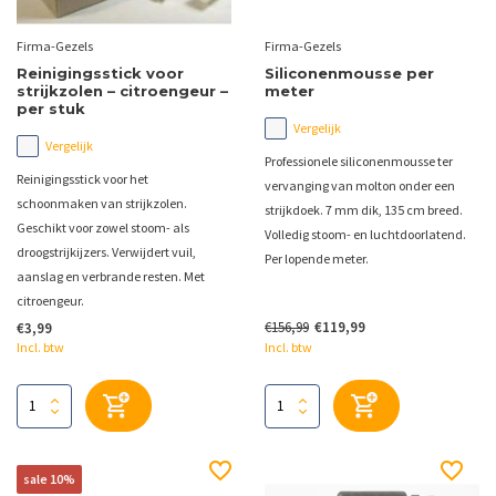
Firma-Gezels
Firma-Gezels
Reinigingsstick voor
Siliconenmousse per
strijkzolen – citroengeur –
meter
per stuk
Vergelijk
Vergelijk
Professionele siliconenmousse ter
Reinigingsstick voor het
vervanging van molton onder een
schoonmaken van strijkzolen.
strijkdoek. 7 mm dik, 135 cm breed.
Geschikt voor zowel stoom- als
Volledig stoom- en luchtdoorlatend.
droogstrijkijzers. Verwijdert vuil,
Per lopende meter.
aanslag en verbrande resten. Met
citroengeur.
€156,99
€119,99
€3,99
Incl. btw
Incl. btw
sale 10%