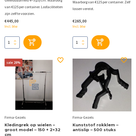
Geleidbaarheid 4–5 µS/cm. Waarborg
Waarborg van €125 per container. Zelf
van €125 per container. Losfaciliteiten
lossen vereist.
zijn zelf te voorzien.
€445,00
€265,00
Incl. btw
Incl. btw
sale 28%
Firma-Gezels
Firma-Gezels
Kledingrek op wielen –
Kunststof rokklem –
groot model – 150 + 2×32
antislip – 500 stuks
cm