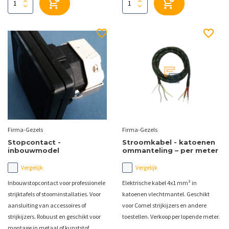
Firma-Gezels
Firma-Gezels
Stopcontact -
Stroomkabel - katoenen
inbouwmodel
ommanteling – per meter
Vergelijk
Vergelijk
Inbouwstopcontact voor professionele
Elektrische kabel 4x1 mm² in
strijktafels of stoominstallaties. Voor
katoenen vlechtmantel. Geschikt
aansluiting van accessoires of
voor Comel strijkijzers en andere
strijkijzers. Robuust en geschikt voor
toestellen. Verkoop per lopende meter.
montage in metaal of kunststof.