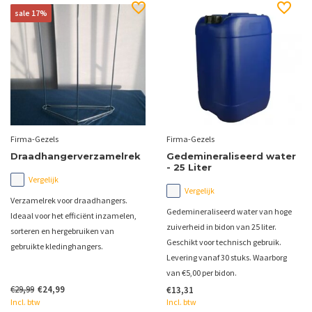
sale 17%
Firma-Gezels
Firma-Gezels
Draadhangerverzamelrek
Gedemineraliseerd water
- 25 Liter
Vergelijk
Vergelijk
Verzamelrek voor draadhangers.
Gedemineraliseerd water van hoge
Ideaal voor het efficiënt inzamelen,
zuiverheid in bidon van 25 liter.
sorteren en hergebruiken van
Geschikt voor technisch gebruik.
gebruikte kledinghangers.
Levering vanaf 30 stuks. Waarborg
van €5,00 per bidon.
€29,99
€24,99
€13,31
Incl. btw
Incl. btw