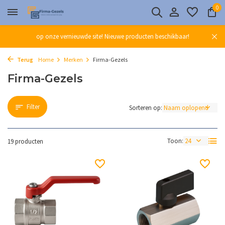
0
op onze vernieuwde site! Nieuwe producten beschikbaar!
Terug
Home
Merken
Firma-Gezels
Firma-Gezels
Filter
Sorteren op:
Toon:
19 producten