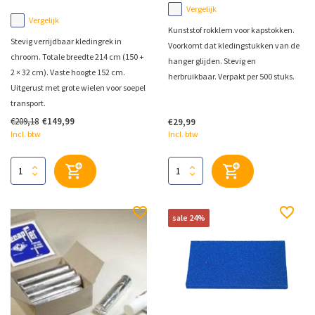
Vergelijk
Vergelijk
Kunststof rokklem voor kapstokken.
Stevig verrijdbaar kledingrek in
Voorkomt dat kledingstukken van de
chroom. Totale breedte 214 cm (150 +
hanger glijden. Stevig en
2 × 32 cm). Vaste hoogte 152 cm.
herbruikbaar. Verpakt per 500 stuks.
Uitgerust met grote wielen voor soepel
transport.
€209,18
€149,99
€29,99
Incl. btw
Incl. btw
sale 24%