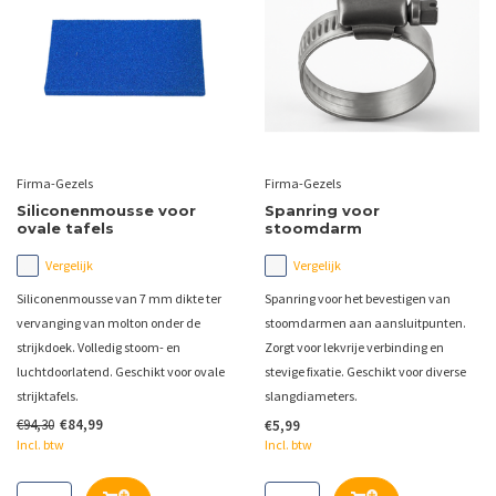
Firma-Gezels
Firma-Gezels
Siliconenmousse voor
Spanring voor
ovale tafels
stoomdarm
Vergelijk
Vergelijk
Siliconenmousse van 7 mm dikte ter
Spanring voor het bevestigen van
vervanging van molton onder de
stoomdarmen aan aansluitpunten.
strijkdoek. Volledig stoom- en
Zorgt voor lekvrije verbinding en
luchtdoorlatend. Geschikt voor ovale
stevige fixatie. Geschikt voor diverse
strijktafels.
slangdiameters.
€94,30
€84,99
€5,99
Incl. btw
Incl. btw