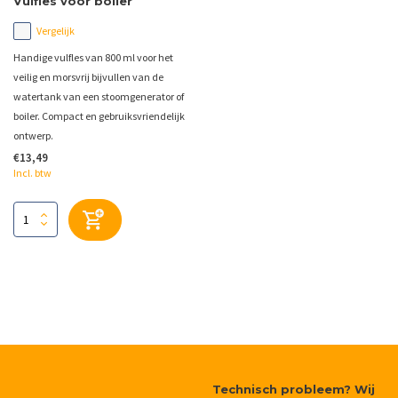
Vulfles voor boiler
Vergelijk
Handige vulfles van 800 ml voor het
veilig en morsvrij bijvullen van de
watertank van een stoomgenerator of
boiler. Compact en gebruiksvriendelijk
ontwerp.
€13,49
Incl. btw
Technisch probleem? Wij