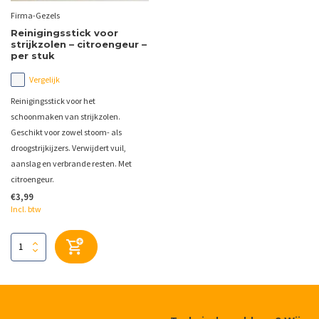
Firma-Gezels
Reinigingsstick voor
strijkzolen – citroengeur –
per stuk
Vergelijk
Reinigingsstick voor het
schoonmaken van strijkzolen.
Geschikt voor zowel stoom- als
droogstrijkijzers. Verwijdert vuil,
aanslag en verbrande resten. Met
citroengeur.
€3,99
Incl. btw