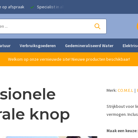
e op afspraak
Specialist in alle strijkoplossingen
Eigen herstel
ratuur
Verbruiksgoederen
Gedemineraliseerd Water
Elektris
Welkom op onze vernieuwde site! Nieuwe producten beschikbaar!
sionele
Merk:
CO.M.E.L
Strijkbout voor 
rale knop
vermogen. Inclus
Maak een keuze: