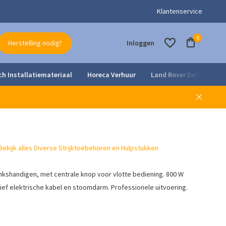
- en onderhoudsdienst
Klantenservice
0
Herstelling nodig?
Inloggen
ch Installatiemateriaal
Horeca Verhuur
Land Rover Defender Pa
Account aanmaken
Account aanmaken
Bekijk alles Diverse Strijktoebehoren en Hulpstukken
linkshandigen, met centrale knop voor vlotte bediening. 800 W
ief elektrische kabel en stoomdarm. Professionele uitvoering.