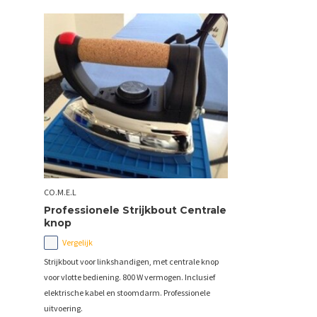
CO.M.E.L
Professionele Strijkbout Centrale
knop
Vergelijk
Strijkbout voor linkshandigen, met centrale knop
voor vlotte bediening. 800 W vermogen. Inclusief
elektrische kabel en stoomdarm. Professionele
uitvoering.