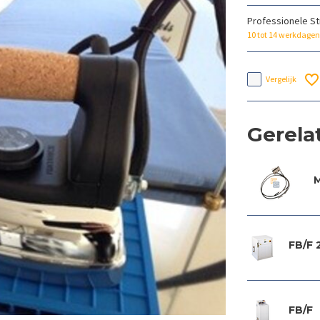
Professionele St
10 tot 14 werkdagen
Vergelijk
Gerela
M
FB/F 
FB/F