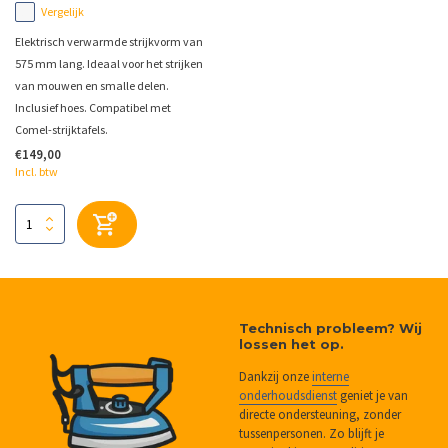
Vergelijk
Elektrisch verwarmde strijkvorm van
575 mm lang. Ideaal voor het strijken
van mouwen en smalle delen.
Inclusief hoes. Compatibel met
Comel-strijktafels.
€149,00
Incl. btw
Technisch probleem? Wij
lossen het op.
Dankzij onze
interne
onderhoudsdienst
geniet je van
directe ondersteuning, zonder
tussenpersonen. Zo blijft je