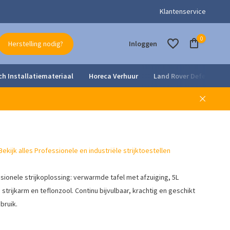
- en onderhoudsdienst
Klantenservice
0
Herstelling nodig?
Inloggen
ch Installatiemateriaal
Horeca Verhuur
Land Rover Defender Pa
Account aanmaken
Account aanmaken
Bekijk alles Professionele en industriële strijktoestellen
ionele strijkoplossing: verwarmde tafel met afzuiging, 5L
trijkarm en teflonzool. Continu bijvulbaar, krachtig en geschikt
bruik.