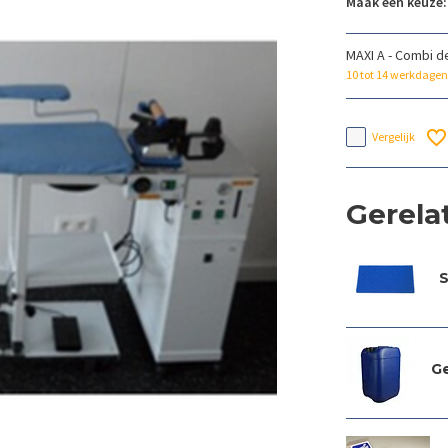
Maak een keuze:
MAXI A - Combi d
10 tot 14 werkdagen
Vergelijk
Gerela
S
Ge