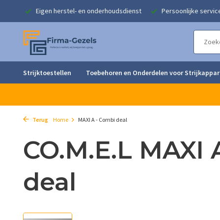
singen
Eigen herstel- en onderhoudsdienst
Persoonlijke servic
Strijktoestellen
Toebehoren en Onderdelen voor Strijkappa
Terug
Home
MAXI A - Combi deal
CO.M.E.L MAXI 
deal