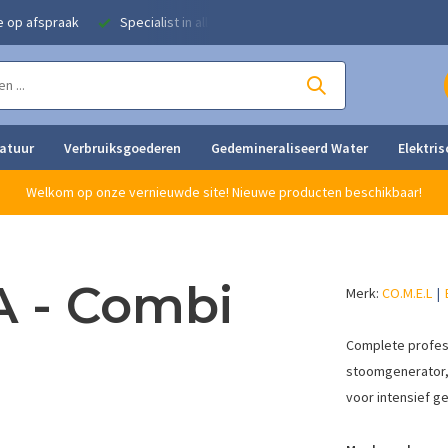
e op afspraak
Specialist in alle strijkoplossingen
Eigen herstel
ratuur
Verbruiksgoederen
Gedemineraliseerd Water
Elektris
Welkom op onze vernieuwde site! Nieuwe producten beschikbaar!
A - Combi
Merk:
CO.M.E.L
Complete profess
stoomgenerator, s
voor intensief ge