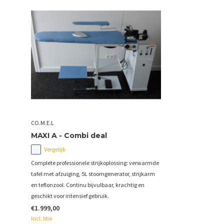
CO.M.E.L
MAXI A - Combi deal
Vergelijk
Complete professionele strijkoplossing: verwarmde
tafel met afzuiging, 5L stoomgenerator, strijkarm
en teflonzool. Continu bijvulbaar, krachtig en
geschikt voor intensief gebruik.
€1.999,00
Incl. btw