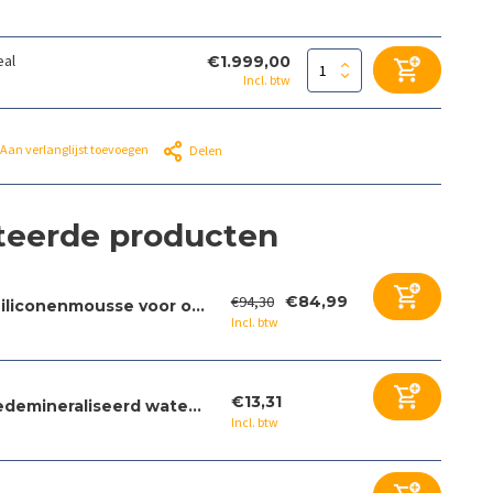
eal
€1.999,00
Incl. btw
Aan verlanglijst toevoegen
Delen
teerde producten
€94,30
€84,99
iliconenmousse voor o...
Incl. btw
€13,31
demineraliseerd wate...
Incl. btw